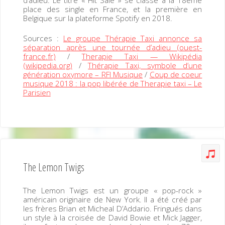
d’adieu. Le titre « Hit Sale » se classe à la 18ème
place des single en France, et la première en
Belgique sur la plateforme Spotify en 2018.
Sources :
Le groupe Thérapie Taxi annonce sa
séparation après une tournée d’adieu (ouest-
france.fr)
/
Therapie Taxi — Wikipédia
(wikipedia.org)
/
Thérapie Taxi, symbole d’une
génération oxymore – RFI Musique
/
Coup de coeur
musique 2018 : la pop libérée de Therapie taxi – Le
Parisien
The Lemon Twigs
The Lemon Twigs est un groupe « pop-rock »
américain originaire de New York. Il a été créé par
les frères Brian et Micheal D’Addario. Fringués dans
un style à la croisée de David Bowie et Mick Jagger,