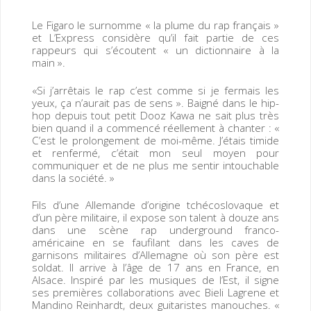
Le Figaro le surnomme « la plume du rap français »
et L’Express considère qu’il fait partie de ces
rappeurs qui s’écoutent « un dictionnaire à la
main ».
«Si j’arrêtais le rap c’est comme si je fermais les
yeux, ça n’aurait pas de sens ». Baigné dans le hip-
hop depuis tout petit Dooz Kawa ne sait plus très
bien quand il a commencé réellement à chanter : «
C’est le prolongement de moi-même. J’étais timide
et renfermé, c’était mon seul moyen pour
communiquer et de ne plus me sentir intouchable
dans la société. »
Fils d’une Allemande d’origine tchécoslovaque et
d’un père militaire, il expose son talent à douze ans
dans une scène rap underground franco-
américaine en se faufilant dans les caves de
garnisons militaires d’Allemagne où son père est
soldat. Il arrive à l’âge de 17 ans en France, en
Alsace. Inspiré par les musiques de l’Est, il signe
ses premières collaborations avec Bieli Lagrene et
Mandino Reinhardt, deux guitaristes manouches. «