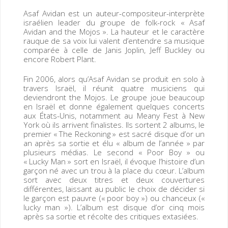
Asaf Avidan est un auteur-compositeur-interprète
israélien leader du groupe de folk-rock « Asaf
Avidan and the Mojos ». La hauteur et le caractère
rauque de sa voix lui valent d’entendre sa musique
comparée à celle de Janis Joplin, Jeff Buckley ou
encore Robert Plant.
Fin 2006, alors qu’Asaf Avidan se produit en solo à
travers Israël, il réunit quatre musiciens qui
deviendront the Mojos. Le groupe joue beaucoup
en Israël et donne également quelques concerts
aux États-Unis, notamment au Meany Fest à New
York où ils arrivent finalistes. Ils sortent 2 albums, le
premier « The Reckoning » est sacré disque d’or un
an après sa sortie et élu « album de l’année » par
plusieurs médias. Le second « Poor Boy » ou
« Lucky Man » sort en Israël, il évoque l’histoire d’un
garçon né avec un trou à la place du cœur. L’album
sort avec deux titres et deux couvertures
différentes, laissant au public le choix de décider si
le garçon est pauvre (« poor boy ») ou chanceux («
lucky man »). L’album est disque d’or cinq mois
après sa sortie et récolte des critiques extasiées.