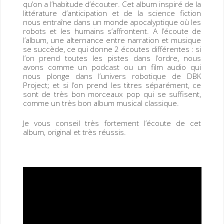
qu’on a l’habitude d’écouter. Cet album inspiré de la
littérature d’anticipation et de la science fiction
nous entraîne dans un monde apocalyptique où les
robots et les humains s’affrontent. A l’écoute de
l’album, une alternance entre narration et musique
se succède, ce qui donne 2 écoutes différentes : si
l’on prend toutes les pistes dans l’ordre, nous
avons comme un podcast ou un film audio qui
nous plonge dans l’univers robotique de DBK
Project; et si l’on prend les titres séparément, ce
sont de très bon morceaux pop qui se suffisent,
comme un très bon album musical classique.
Je vous conseil très fortement l’écoute de cet
album, original et très réussis.