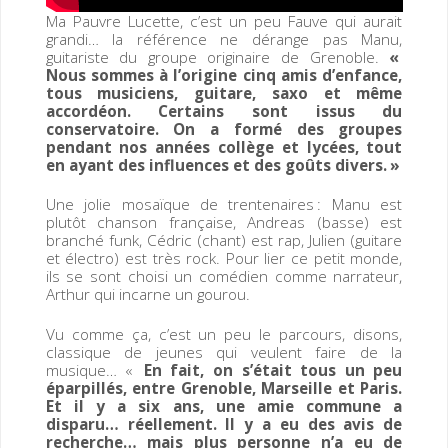
Ma Pauvre Lucette, c’est un peu Fauve qui aurait
grandi… la référence ne dérange pas Manu,
guitariste du groupe originaire de Grenoble.
«
Nous sommes à l’origine cinq amis d’enfance,
tous musiciens, guitare, saxo et même
accordéon. Certains sont issus du
conservatoire. On a formé des groupes
pendant nos années collège et lycées, tout
en ayant des influences et des goûts divers. »
Une jolie mosaïque de trentenaires : Manu est
plutôt chanson française, Andreas (basse) est
branché funk, Cédric (chant) est rap, Julien (guitare
et électro) est très rock. Pour lier ce petit monde,
ils se sont choisi un comédien comme narrateur,
Arthur qui incarne un gourou.
Vu comme ça, c’est un peu le parcours, disons,
classique de jeunes qui veulent faire de la
musique… «
En fait, on s’était tous un peu
éparpillés, entre Grenoble, Marseille et Paris.
Et il y a six ans, une amie commune a
disparu… réellement. Il y a eu des avis de
recherche… mais plus personne n’a eu de