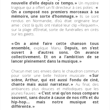
nouvelle d’elle depuis ce temps. »
Un mystère
tragique qui a offert un fil directeur à ces potes :
«
On a composé nos premiers morceaux à sa
mémoire, une sorte d’hommage. »
Ils se sont
rendus en Normandie, d’où était originaire leur
amie : c’est là qu’ils ont réalisé leur clip « Requiem »,
sur la plage d’Étretat, sorte de funérailles en cirés
sur les galets.
« On a aimé faire cette chanson tous
ensemble,
explique Manu.
Depuis, on s’est
ouvert à d’autres sons. On avance
collectivement. Et on a l’ambition de se
lancer pleinement dans la musique. »
Chacun met ses envies dans le chaudron commun
pour sortir une belle histoire musicale :
« Sur
scène, Arthur, qui est aussi fondu de ciné,
chante mais aussi narrateur. »
Au final, des
ambiances plus douces et mélodiques que les
jeunes Fauves :
« C’est vrai qu’on nous compare
souvent, sans doute à cause de nos riffs et du
hip-hop… mais notre musique est
différente. »