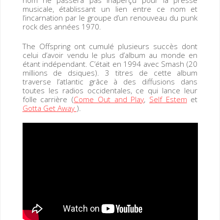
nom ne passera pas inaperçu pour la presse
musicale, établissant un lien entre ce nom et
l’incarnation par le groupe d’un renouveau du punk
rock des années 1970.
The Offspring ont cumulé plusieurs succès dont
celui d’avoir vendu le plus d’album au monde en
étant indépendant. C’était en 1994 avec Smash (20
millions de dsiques). 3 titres de cette album
traverse l’atlantic grâce à des diffusions dans
toutes les radios occidentales, ce qui lance leur
folle carrière (
Come Out and Play
,
Self Estem
et
Gotta Get Away
).