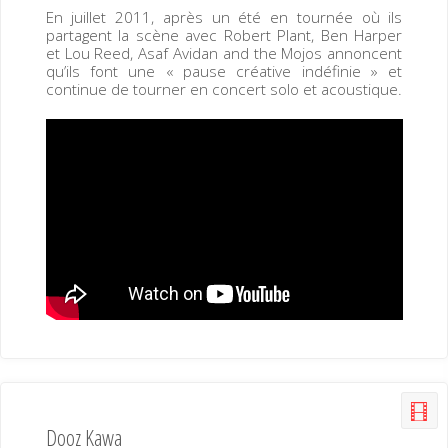
En juillet 2011, après un été en tournée où ils
partagent la scène avec Robert Plant, Ben Harper
et Lou Reed, Asaf Avidan and the Mojos annoncent
qu’ils font une « pause créative indéfinie » et
continue de tourner en concert solo et acoustique.
Dooz Kawa