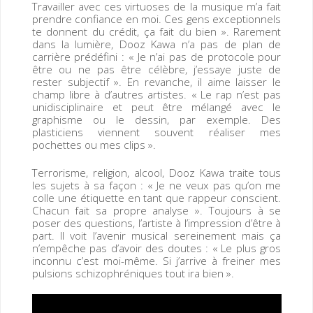
Travailler avec ces virtuoses de la musique m’a fait
prendre confiance en moi. Ces gens exceptionnels
te donnent du crédit, ça fait du bien ». Rarement
dans la lumière, Dooz Kawa n’a pas de plan de
carrière prédéfini : « Je n’ai pas de protocole pour
être ou ne pas être célèbre, j’essaye juste de
rester subjectif ». En revanche, il aime laisser le
champ libre à d’autres artistes. « Le rap n’est pas
unidisciplinaire et peut être mélangé avec le
graphisme ou le dessin, par exemple. Des
plasticiens viennent souvent réaliser mes
pochettes ou mes clips ».
Terrorisme, religion, alcool, Dooz Kawa traite tous
les sujets à sa façon : « Je ne veux pas qu’on me
colle une étiquette en tant que rappeur conscient.
Chacun fait sa propre analyse ». Toujours à se
poser des questions, l’artiste à l’impression d’être à
part. Il voit l’avenir musical sereinement mais ça
n’empêche pas d’avoir des doutes : « Le plus gros
inconnu c’est moi-même. Si j’arrive à freiner mes
pulsions schizophréniques tout ira bien ».