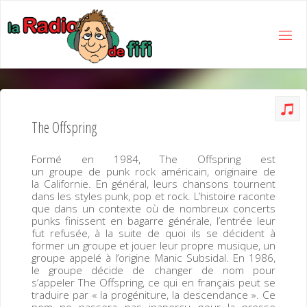
Skip
to
content
L
A
R
A
D
I
The Offspring
O
D
E
Formé en 1984, The Offspring est
un groupe de punk rock américain, originaire de
F
I
F
la Californie. En général, leurs chansons tournent
dans les styles punk, pop et rock. L’histoire raconte
I
que dans un contexte où de nombreux concerts
punks finissent en bagarre générale, l’entrée leur
fut refusée, à la suite de quoi ils se décident à
former un groupe et jouer leur propre musique, un
groupe appelé à l’origine Manic Subsidal. En 1986,
le groupe décide de changer de nom pour
s’appeler The Offspring, ce qui en français peut se
traduire par « la progéniture, la descendance ». Ce