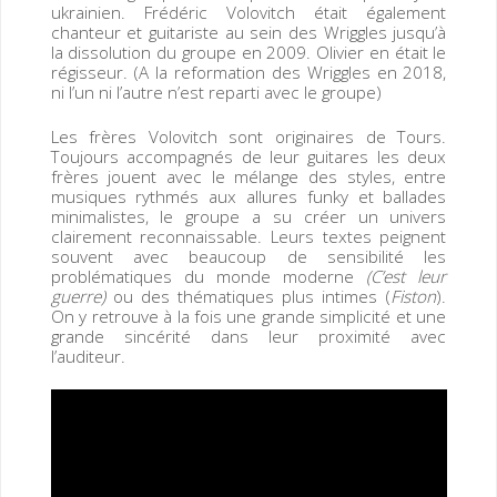
ukrainien. Frédéric Volovitch était également
chanteur et guitariste au sein des Wriggles jusqu’à
la dissolution du groupe en 2009. Olivier en était le
régisseur. (A la reformation des Wriggles en 2018,
ni l’un ni l’autre n’est reparti avec le groupe)
Les frères Volovitch sont originaires de Tours.
Toujours accompagnés de leur guitares les deux
frères jouent avec le mélange des styles, entre
musiques rythmés aux allures funky et ballades
minimalistes, le groupe a su créer un univers
clairement reconnaissable. Leurs textes peignent
souvent avec beaucoup de sensibilité les
problématiques du monde moderne
(C’est leur
guerre)
ou des thématiques plus intimes (
Fiston
).
On y retrouve à la fois une grande simplicité et une
grande sincérité dans leur proximité avec
l’auditeur.