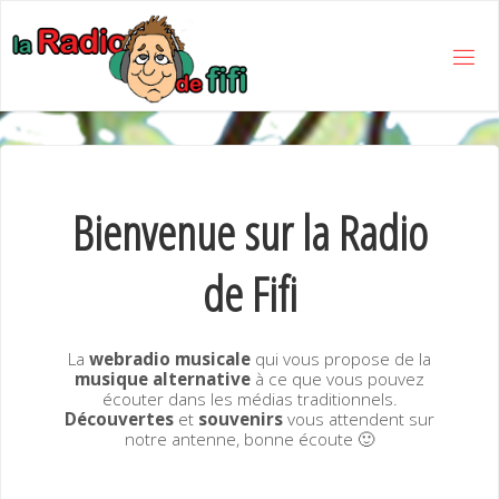
Skip
to
content
L
A
R
A
D
I
Bienvenue sur la Radio
O
D
E
de Fifi
F
I
F
I
La
webradio musicale
qui vous propose de la
musique alternative
à ce que vous pouvez
écouter dans les médias traditionnels.
Découvertes
et
souvenirs
vous attendent sur
notre antenne, bonne écoute 🙂