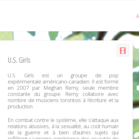
A
U.S. Girls
U.S. Girls est un groupe de pop
expérimentale américano-canadien. Il est formé
en 2007 par Meghan Remy
seule membre
,
constante du groupe. Remy collabore avec
nombre de musiciens torontois à l’écriture et la
production
.
En combat contre le système, elle s’attaque aux
relations abusives, à la sexualité, au coût humain
de la guerre et à bien d’autres sujets qui
reflètent sa propre expérience des cruautés de