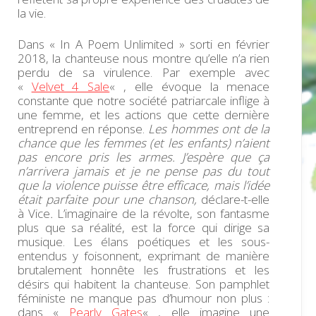
la vie.
Dans « In A Poem Unlimited » sorti en février
2018, la chanteuse nous montre qu’elle n’a rien
perdu de sa virulence. Par exemple avec
«
Velvet 4 Sale
« , elle évoque la menace
constante que notre société patriarcale inflige à
une femme, et les actions que cette dernière
entreprend en réponse.
Les hommes ont de la
chance que les femmes (et les enfants) n’aient
pas encore pris les armes. J’espère que ça
n’arrivera jamais et je ne pense pas du tout
que la violence puisse être efficace, mais l’idée
était parfaite pour une chanson,
déclare-t-elle
à Vice
.
L’imaginaire de la révolte, son fantasme
plus que sa réalité, est la force qui dirige sa
musique. Les élans poétiques et les sous-
entendus y foisonnent, exprimant de manière
brutalement honnête les frustrations et les
désirs qui habitent la chanteuse. Son pamphlet
féministe ne manque pas d’humour non plus :
dans «
Pearly Gates
« , elle imagine une