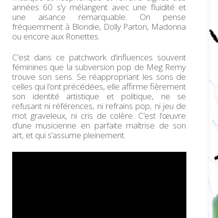
années 60 s’y mélangent avec une fluidité et
une aisance remarquable. On pense
fréquemment à Blondie, Dolly Parton, Madonna
ou encore aux Ronettes.
C’est dans ce patchwork d’influences souvent
féminines que la subversion pop de Meg Remy
trouve son sens. Se réappropriant les sons de
celles qui l’ont précédées, elle affirme fièrement
son identité artistique et politique, ne se
refusant ni références, ni refrains pop, ni jeu de
mot graveleux, ni cris de colère. C’est l’œuvre
d’une musicienne en parfaite maîtrise de son
art, et qui s’assume pleinement.