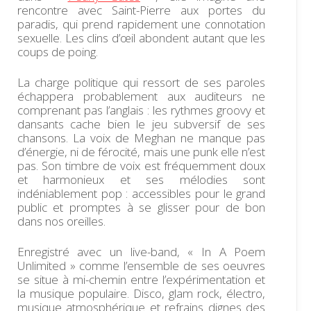
rencontre avec Saint-Pierre aux portes du
paradis, qui prend rapidement une connotation
sexuelle. Les clins d’œil abondent autant que les
coups de poing.
La charge politique qui ressort de ses paroles
échappera probablement aux auditeurs ne
comprenant pas l’anglais : les rythmes groovy et
dansants cache bien le jeu subversif de ses
chansons. La voix de Meghan ne manque pas
d’énergie, ni de férocité, mais une punk elle n’est
pas. Son timbre de voix est fréquemment doux
et harmonieux et ses mélodies sont
indéniablement pop : accessibles pour le grand
public et promptes à se glisser pour de bon
dans nos oreilles.
Enregistré avec un live-band, « In A Poem
Unlimited » comme l’ensemble de ses oeuvres
se situe à mi-chemin entre l’expérimentation et
la musique populaire. Disco, glam rock, électro,
musique atmosphérique et refrains dignes des