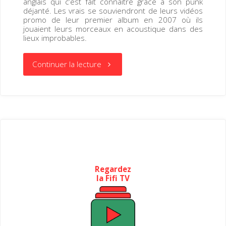
anglais qui c’est fait connaître grâce à son punk
déjanté. Les vrais se souviendront de leurs vidéos
promo de leur premier album en 2007 où ils
jouaient leurs morceaux en acoustique dans des
lieux improbables.
« Love
Continuer la lecture
Fame
Tragedy »
Regardez
la Fifi TV