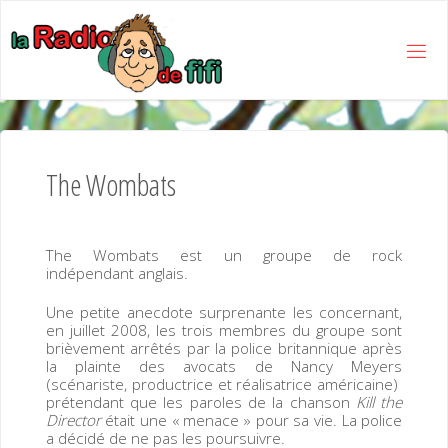
Skip
to
content
L
A
R
A
D
I
The Wombats
O
D
E
The Wombats est un groupe de rock
F
I
F
indépendant anglais.
I
Une petite anecdote surprenante les concernant,
en juillet 2008, les trois membres du groupe sont
brièvement arrêtés par la police britannique après
la plainte des avocats de Nancy Meyers
(scénariste, productrice et réalisatrice américaine)
prétendant que les paroles de la chanson
Kill the
Director
était une « menace » pour sa vie. La police
a décidé de ne pas les poursuivre.