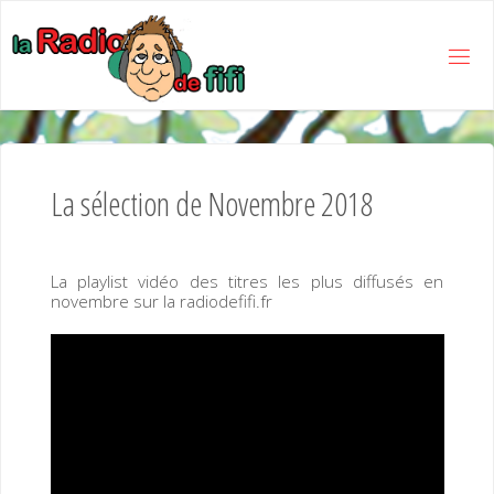
Skip
to
content
L
A
R
A
D
I
La sélection de Novembre 2018
O
D
E
La playlist vidéo des titres les plus diffusés en
F
I
F
novembre sur la radiodefifi.fr
I